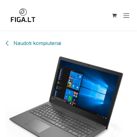
Pereiti prie turinio
Naudoti kompiuteriai