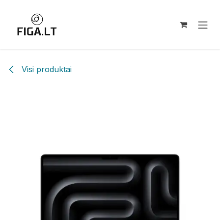
Pereiti prie turinio
Visi produktai